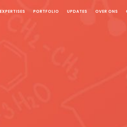
EXPERTISES
PORTFOLIO
UPDATES
OVER ONS