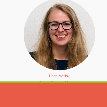
Linda Mellink
Digital Creative Manager
085 303 7178 / contact@dslab.nl