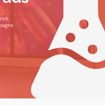
rich
mpagne