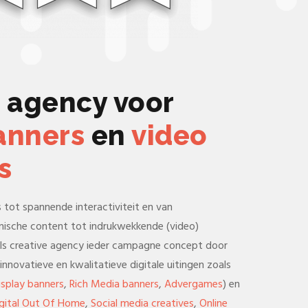
e agency voor
anners
en
video
s
 tot spannende interactiviteit en van
mische content tot indrukwekkende (video)
als creative agency ieder campagne concept door
 innovatieve en kwalitatieve digitale uitingen zoals
isplay banners
,
Rich Media banners
,
Advergames
) en
gital Out Of Home
,
Social media creatives
,
Online