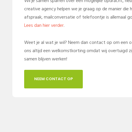
Wil je samen sparren over een mogelijke opdracht, heb 
creative agency helpen we je graag op de manier die he
afspraak, mailconversatie of telefoontje is allemaal g
Lees dan hier verder
.
Weet je al wat je wil? Neem dan contact op om een offe
ons altijd een welkomstkorting omdat wij overtuigd z
samen blijven werken!
NEEM CONTACT OP