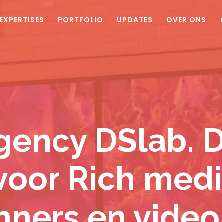
EXPERTISES
PORTFOLIO
UPDATES
OVER ONS
gency DSlab. 
 voor Rich medi
ners en video