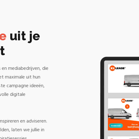
le
uit je
t
 en mediabedrijven, die
et maximale uit hun
ste campagne ideeën,
lle digitale
nspireren en adviseren.
n, laten we jullie in
iratiesessies,