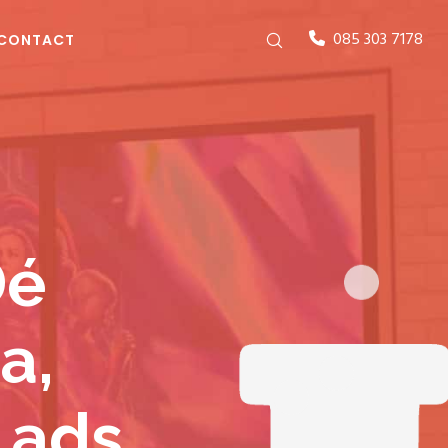
085 303 7178
CONTACT
Dé
a,
 ads