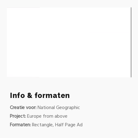
0
of
23
Info & formaten
seconds
Creatie voor:
National Geographic
Project:
Europe from above
Formaten:
Rectangle, Half Page Ad