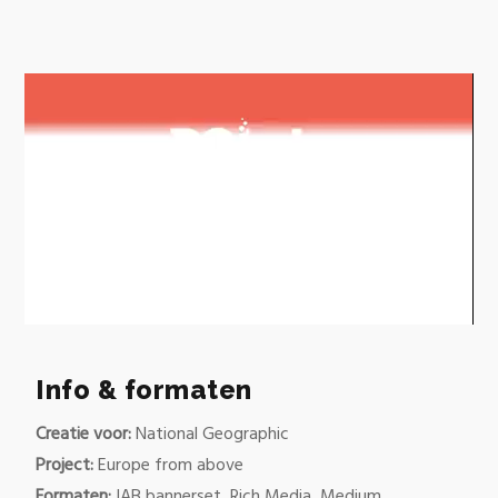
0
of
56
Info & formaten
seconds
Creatie voor:
National Geographic
Project:
Europe from above
Formaten:
IAB bannerset, Rich Media, Medium