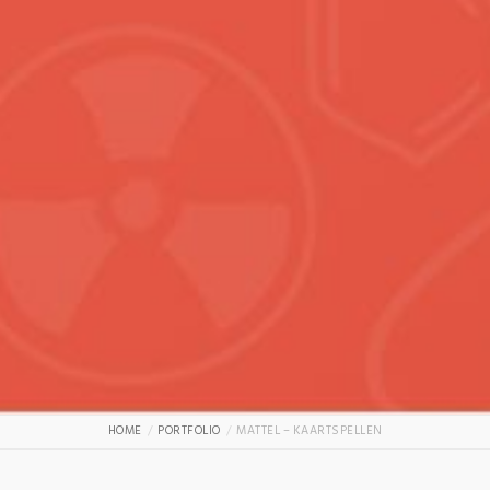
HOME
PORTFOLIO
MATTEL – KAARTSPELLEN