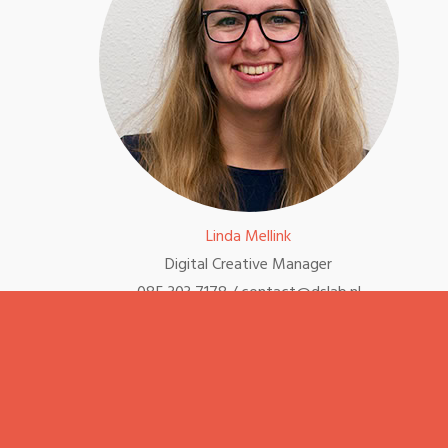
Linda Mellink
Digital Creative Manager
085 303 7178 / contact@dslab.nl