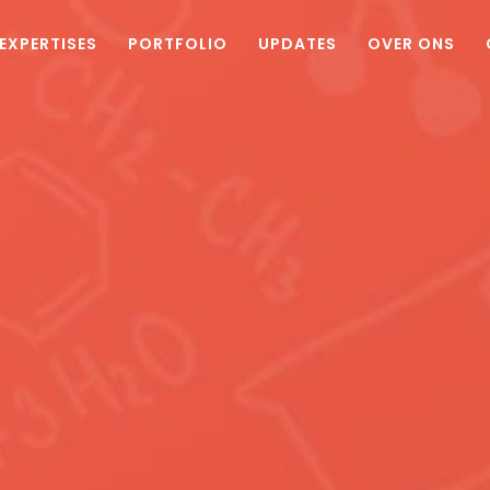
EXPERTISES
PORTFOLIO
UPDATES
OVER ONS