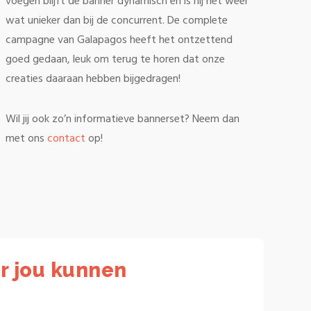
voegen blijft de banner dynamisch en is hij net weer
wat unieker dan bij de concurrent. De complete
campagne van Galapagos heeft het ontzettend
goed gedaan, leuk om terug te horen dat onze
creaties daaraan hebben bijgedragen!
Wil jij ook zo’n informatieve bannerset? Neem dan
met ons
contact
op!
r jou kunnen