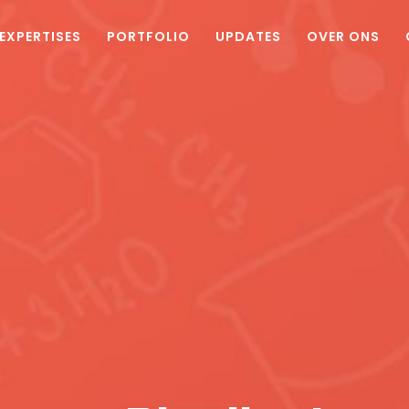
EXPERTISES
PORTFOLIO
UPDATES
OVER ONS