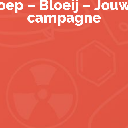
oep – Bloeij – Jou
campagne