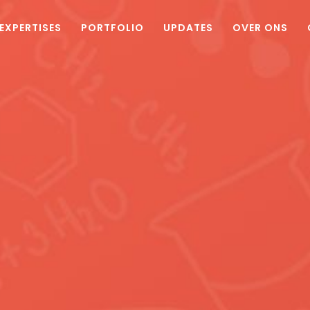
EXPERTISES
PORTFOLIO
UPDATES
OVER ONS