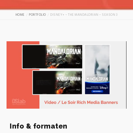
HOME
PORTFOLIO
DISNEY+ – THE MANDALORIAN – SEASON 3
0
of
47
Info & formaten
seconds