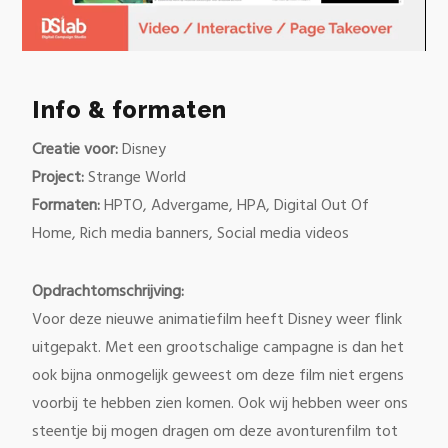
0
of
1
Info & formaten
minute,
28
seconds
Creatie voor:
Disney
Project:
Strange World
Formaten:
HPTO, Advergame, HPA, Digital Out Of
Home, Rich media banners, Social media videos
Opdrachtomschrijving:
Voor deze nieuwe animatiefilm heeft Disney weer flink
uitgepakt. Met een grootschalige campagne is dan het
ook bijna onmogelijk geweest om deze film niet ergens
voorbij te hebben zien komen. Ook wij hebben weer ons
steentje bij mogen dragen om deze avonturenfilm tot