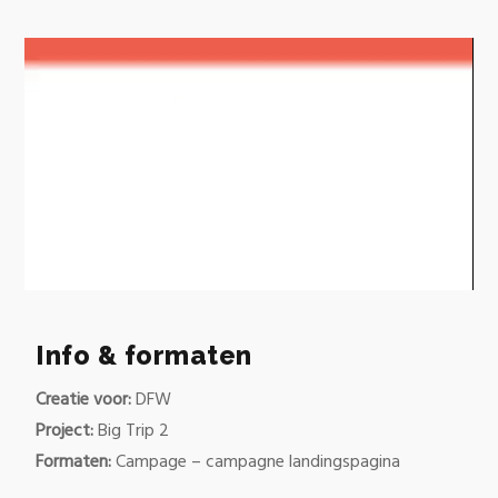
0
of
37
Info & formaten
seconds
Creatie voor:
DFW
Project:
Big Trip 2
Formaten:
Campage – campagne landingspagina