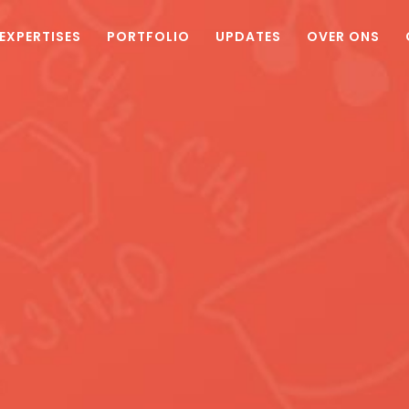
EXPERTISES
PORTFOLIO
UPDATES
OVER ONS