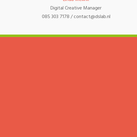
Digital Creative Manager
085 303 7178 / contact@dslab.nl
Schrijf je
Ontvang enkele kere
tips en nog veel mee
SCHRIJF ME IN