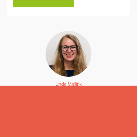
Linda Mellink
Digital Creative Manager
085 303 7178 / contact@dslab.nl