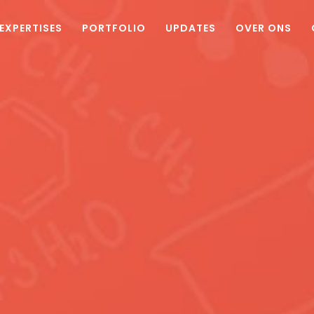
EXPERTISES
PORTFOLIO
UPDATES
OVER ONS