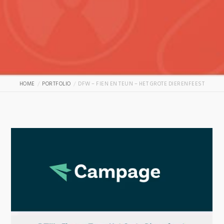
HOME
PORTFOLIO
DFW – FIEN EN TEUN – HET GROTE DIERENFEEST