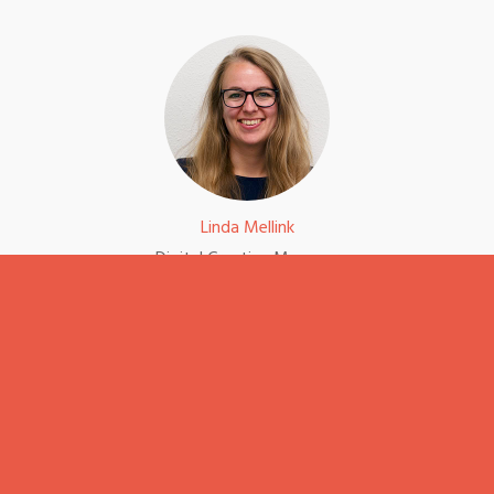
Linda Mellink
Digital Creative Manager
085 303 7178 / contact@dslab.nl
Schrijf je in voor de
inspiratie