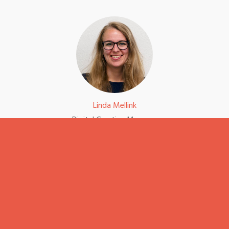
Linda Mellink
Digital Creative Manager
085 303 7178 / contact@dslab.nl
Schrijf je in voor de
inspiratie