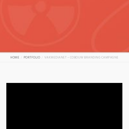
HOME
PORTFOLIO
VAKMEDIANET – COBOUW BRANDING CAMPAGNE