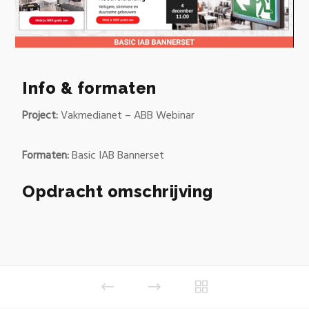
0
of
9
Info & formaten
seconds
Project:
Vakmedianet – ABB Webinar
Formaten:
Basic IAB Bannerset
Opdracht omschrijving