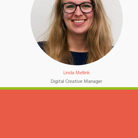
Linda Mellink
Digital Creative Manager
085 303 7178 / contact@dslab.nl