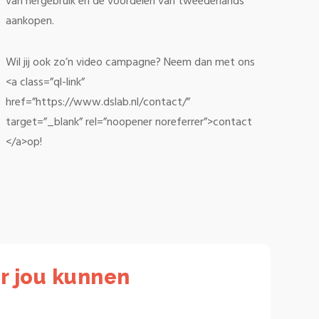
van hergebruik en de voordelen van tweedehands
aankopen.
Wil jij ook zo’n video campagne? Neem dan met ons
<a class=”ql-link”
href=”https://www.dslab.nl/contact/”
target=”_blank” rel=”noopener noreferrer”>contact
</a>op!
r jou kunnen