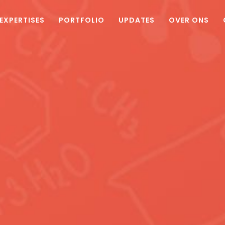
EXPERTISES
PORTFOLIO
UPDATES
OVER ONS