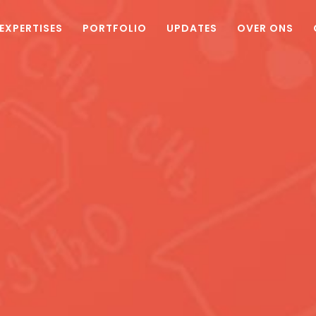
EXPERTISES
PORTFOLIO
UPDATES
OVER ONS