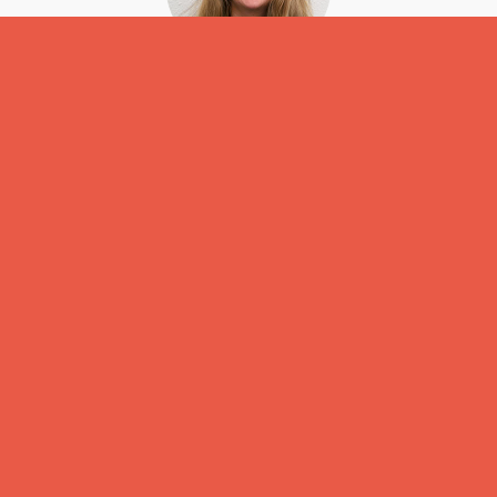
Linda Mellink
Digital Creative Manager
085 303 7178 / contact@dslab.nl
Schrijf je in voor de
inspiratie
updates
mailing!
Ontvang enkele keren per kwartaal een innoverende
inspiratie update per email met gave cases, nieuwe