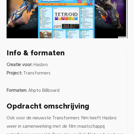
0
of
1
Info & formaten
minute,
4
Creatie voor:
Hasbro
seconds
Project:
Transformers
Formaten:
Ahpto Billboard
Opdracht omschrijving
Ook voor de nieuwste Transformers film heeft Hasbro
weer in samenwerking met de film maatschappij