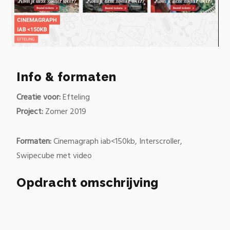
0
of
30
Info & formaten
seconds
Creatie voor:
Efteling
Project:
Zomer 2019
Formaten:
Cinemagraph iab<150kb, Interscroller,
Swipecube met video
Opdracht omschrijving