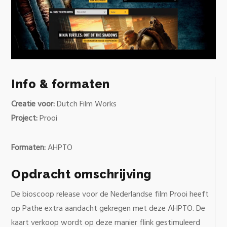
0
of
25
Info & formaten
seconds
Creatie voor:
Dutch Film Works
Project:
Prooi
Formaten:
AHPTO
Opdracht omschrijving
De bioscoop release voor de Nederlandse film Prooi heeft
op Pathe extra aandacht gekregen met deze AHPTO. De
kaart verkoop wordt op deze manier flink gestimuleerd