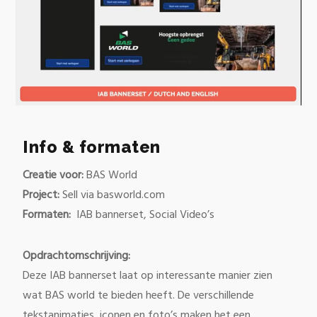
0
of
40
Info & formaten
seconds
Creatie voor:
BAS World
Project:
Sell via basworld.com
Formaten:
IAB bannerset, Social Video’s
Opdrachtomschrijving:
Deze IAB bannerset laat op interessante manier zien
wat BAS world te bieden heeft. De verschillende
tekstanimaties, iconen en foto’s maken het een