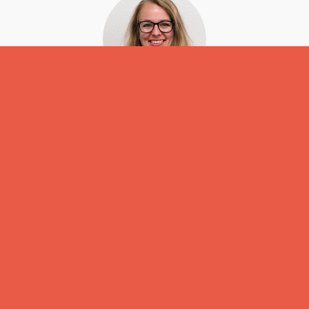
Linda Mellink
Digital Creative Manager
085 303 7178 / contact@dslab.nl
Schrijf je in voor de
inspiratie
updates
mailing!